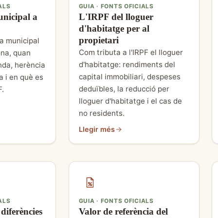
ALS
GUIA · FONTS OFICIALS
nicipal a
L'IRPF del lloguer
d'habitatge per al
propietari
ua municipal
Com tributa a l'IRPF el lloguer
ona, quan
d'habitatge: rendiments del
nda, herència
capital immobiliari, despeses
a i en què es
deduïbles, la reducció per
F.
lloguer d'habitatge i el cas de
no residents.
Llegir més
ALS
GUIA · FONTS OFICIALS
diferències
Valor de referència del