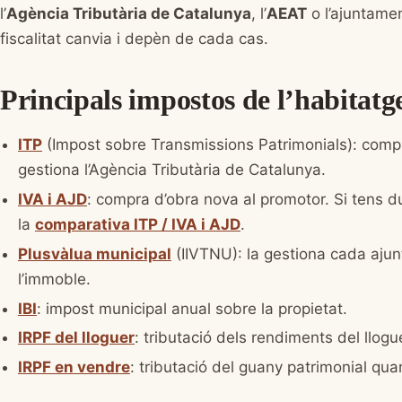
l’
Agència Tributària de Catalunya
, l’
AEAT
o l’ajuntame
fiscalitat canvia i depèn de cada cas.
Principals impostos de l’habitatg
ITP
(Impost sobre Transmissions Patrimonials): comp
gestiona l’Agència Tributària de Catalunya.
IVA i AJD
: compra d’obra nova al promotor. Si tens 
la
comparativa ITP / IVA i AJD
.
Plusvàlua municipal
(IIVTNU): la gestiona cada aju
l’immoble.
IBI
: impost municipal anual sobre la propietat.
IRPF del lloguer
: tributació dels rendiments del llogu
IRPF en vendre
: tributació del guany patrimonial qu