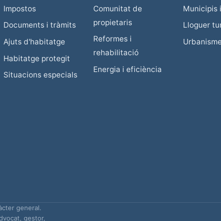
Impostos
Comunitat de
Municipis i
propietaris
Documents i tràmits
Lloguer tur
Reformes i
Ajuts d'habitatge
Urbanism
rehabilitació
Habitatge protegit
Energia i eficiència
Situacions especials
àcter general.
advocat, gestor,