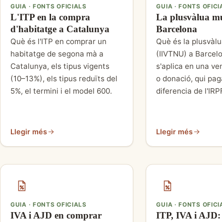
GUIA · FONTS OFICIALS
GUIA · FONTS OFICI
L'ITP en la compra
La plusvàlua mu
d'habitatge a Catalunya
Barcelona
Què és l'ITP en comprar un
Què és la plusvàl
habitatge de segona mà a
(IIVTNU) a Barcel
Catalunya, els tipus vigents
s'aplica en una ve
(10–13%), els tipus reduïts del
o donació, qui pag
5%, el termini i el model 600.
diferencia de l'IRP
Llegir més
Llegir més
GUIA · FONTS OFICIALS
GUIA · FONTS OFICI
IVA i AJD en comprar
ITP, IVA i AJD: 