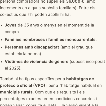
persona compradora no superi els
36.000 €
(amb
increments en alguns supòsits familiars). Entre els
col·lectius que s’hi poden acollir hi ha:
Joves
de 35 anys o menys en el moment de la
compra.
Famílies nombroses
i
famílies monoparentals
.
Persones amb discapacitat
(amb el grau que
estableix la norma).
Víctimes de violència de gènere
(supòsit incorporat
el 2025).
També hi ha tipus específics per a
habitatges de
protecció oficial (VPO)
i per a l’habitatge habitual en
municipis rurals
. Com que els requisits i els
percentatges exactes tenen condicions concretes i
poden variar, consulta el detall i la versió vigent a la