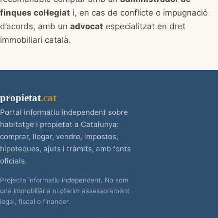
finques col·legiat
i, en cas de conflicte o impugnació
d’acords, amb un
advocat
especialitzat en dret
immobiliari català.
propietat
.cat
Portal informatiu independent sobre
habitatge i propietat a Catalunya:
comprar, llogar, vendre, impostos,
hipoteques, ajuts i tràmits, amb fonts
oficials.
Projecte informatiu independent. No som
una immobiliària ni oferim assessorament
legal, fiscal o financer.