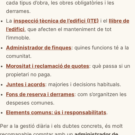
cada tipus d’obra, les obres obligatòries i les
derrames.
La
inspecció tècnica de l’edifici (ITE)
i el
llibre de
l’edifici
, que afecten el manteniment de tot
l’immoble.
Administrador de finques
: quines funcions té a la
comunitat.
Morositat i reclamació de quotes
: què passa si un
propietari no paga.
Juntes i acords
: majories i decisions habituals.
Fons de reserva i derrames
: com s’organitzen les
despeses comunes.
Elements comuns: ús i responsabilitats
.
Per a la gestió diària i els dubtes concrets, és molt
recomanable comptar amb un
administrador de