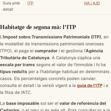
Guia amb
ITP
IVA i AJD
detall
Habitatge de segona mà: l’ITP
L’
Impost sobre Transmissions Patrimonials (ITP)
, en
la modalitat de transmissions patrimonials oneroses
(TPO), el paga el
comprador
i el gestiona l’
Agència
Tributària de Catalunya
. A Catalunya s’aplica una
escala per trams
segons el valor de l’immoble i hi ha
tipus reduïts
per a l’habitatge habitual en determinats
casos. Els percentatges concrets poden canviar:
consulta el detall i la versió vigent a la
guia de l’ITP
i a
la fitxa de l’ATC.
La
base imposable
sol ser el
valor de referència del
Cadastre
, o el preu si és més alt. Pots consultar-lo a la