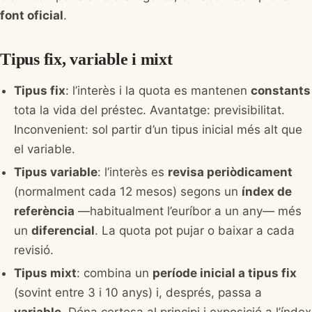
font oficial
.
Tipus fix, variable i mixt
Tipus fix
: l’interès i la quota es mantenen
constants
tota la vida del préstec. Avantatge: previsibilitat.
Inconvenient: sol partir d’un tipus inicial més alt que
el variable.
Tipus variable
: l’interès es
revisa periòdicament
(normalment cada 12 mesos) segons un
índex de
referència
—habitualment l’euríbor a un any— més
un
diferencial
. La quota pot pujar o baixar a cada
revisió.
Tipus mixt
: combina un
període inicial a tipus fix
(sovint entre 3 i 10 anys) i, després, passa a
variable
. Dóna certesa al principi i exposició a l’índex