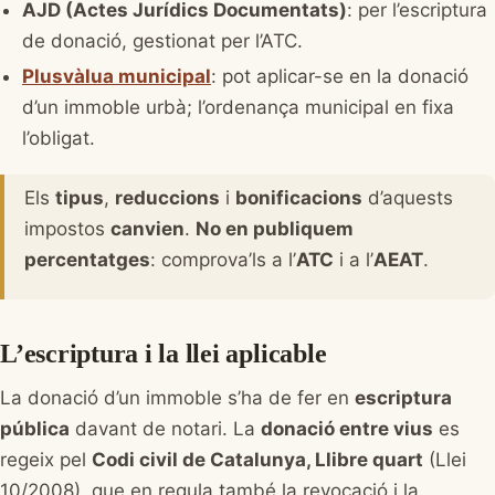
AJD (Actes Jurídics Documentats)
: per l’escriptura
de donació, gestionat per l’ATC.
Plusvàlua municipal
: pot aplicar-se en la donació
d’un immoble urbà; l’ordenança municipal en fixa
l’obligat.
Els
tipus
,
reduccions
i
bonificacions
d’aquests
impostos
canvien
.
No en publiquem
percentatges
: comprova’ls a l’
ATC
i a l’
AEAT
.
L’escriptura i la llei aplicable
La donació d’un immoble s’ha de fer en
escriptura
pública
davant de notari. La
donació entre vius
es
regeix pel
Codi civil de Catalunya, Llibre quart
(Llei
10/2008), que en regula també la revocació i la