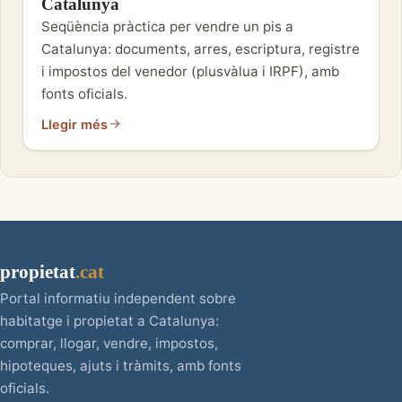
Catalunya
Seqüència pràctica per vendre un pis a
Catalunya: documents, arres, escriptura, registre
i impostos del venedor (plusvàlua i IRPF), amb
fonts oficials.
Llegir més
propietat
.cat
Portal informatiu independent sobre
habitatge i propietat a Catalunya:
comprar, llogar, vendre, impostos,
hipoteques, ajuts i tràmits, amb fonts
oficials.