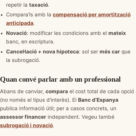
repetir la
taxació
.
Compara’ls amb la
compensació per amortització
anticipada
.
Novació
: modificar les condicions amb el
mateix
banc, en escriptura.
Cancel·lació + nova hipoteca
: sol ser
més car
que
la subrogació.
Quan convé parlar amb un professional
Abans de canviar,
compara
el cost total de cada opció
(no només el tipus d’interès). El
Banc d’Espanya
publica informació útil; per a casos concrets, un
assessor financer
independent. Vegeu també
subrogació i novació
.