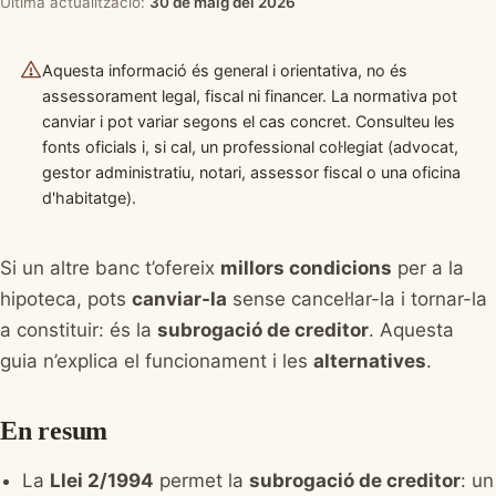
Última actualització:
30 de maig del 2026
Aquesta informació és general i orientativa, no és
assessorament legal, fiscal ni financer. La normativa pot
canviar i pot variar segons el cas concret. Consulteu les
fonts oficials i, si cal, un professional col·legiat (advocat,
gestor administratiu, notari, assessor fiscal o una oficina
d'habitatge).
Si un altre banc t’ofereix
millors condicions
per a la
hipoteca, pots
canviar-la
sense cancel·lar-la i tornar-la
a constituir: és la
subrogació de creditor
. Aquesta
guia n’explica el funcionament i les
alternatives
.
En resum
La
Llei 2/1994
permet la
subrogació de creditor
: un