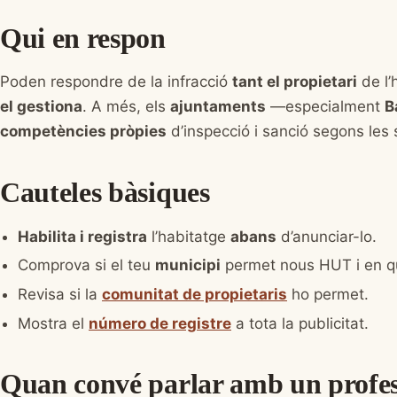
Qui en respon
Poden respondre de la infracció
tant el propietari
de l’
el gestiona
. A més, els
ajuntaments
—especialment
B
competències pròpies
d’inspecció i sanció segons les
Cauteles bàsiques
Habilita i registra
l’habitatge
abans
d’anunciar-lo.
Comprova si el teu
municipi
permet nous HUT i en qu
Revisa si la
comunitat de propietaris
ho permet.
Mostra el
número de registre
a tota la publicitat.
Quan convé parlar amb un profes