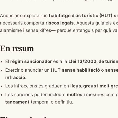
Anunciar o explotar un
habitatge d’ús turístic (HUT)
se
necessaris comporta
riscos legals
. Aquesta guia els e
alarmisme i sense xifres— perquè entenguis per què val
En resum
El
règim sancionador
és a la
Llei 13/2002, de turi
Exercir o anunciar un HUT
sense habilitació
o
sense
infracció
.
Les infraccions es graduen en
lleus, greus i molt gr
Les sancions poden incloure
multes
i mesures com 
tancament
temporal o definitiu.