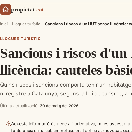
propietat
.cat
Inici
Lloguer turístic
Sancions i riscos d'un HUT sense llicència: 
LLOGUER TURÍSTIC
Sancions i riscos d'u
llicència: cauteles bàs
Quins riscos i sancions comporta tenir un habitatge d
ni registre a Catalunya, segons la llei de turisme, am
Última actualització:
30 de maig del 2026
Aquesta informació és general i orientativa, no és assessorame
fonts oficials i, si cal, un professional col·legiat (advocat, ge