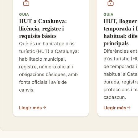
GUIA
GUIA
HUT a Catalunya:
HUT, lloguer
llicència, registre i
temporada i l
requisits bàsics
habitual: dife
principals
Què és un habitatge d'ús
Diferències ent
turístic (HUT) a Catalunya:
d'ús turístic (H
habilitació municipal,
de temporada i 
registre, número oficial i
habitual a Cata
obligacions bàsiques, amb
durada, registr
fonts oficials i avís de
proteccions i m
canvis.
cadascun.
Llegir més
Llegir més