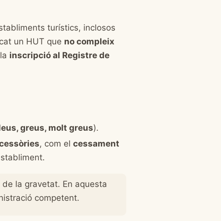
establiments turístics, inclosos
ercat un HUT que
no compleix
 la
inscripció al Registre de
lleus, greus, molt greus
).
cessòries
, com el
cessament
establiment.
de la gravetat. En aquesta
ministració competent.