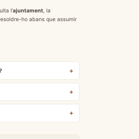
lta l’
ajuntament
, la
 resoldre-ho abans que assumir
?