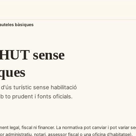
cauteles bàsiques
n HUT sense
iques
'ús turístic sense habilitació
b to prudent i fonts oficials.
nt legal, fiscal ni financer. La normativa pot canviar i pot variar s
stor administratiu, notari, assessor fiscal o una oficina d'habitatge).