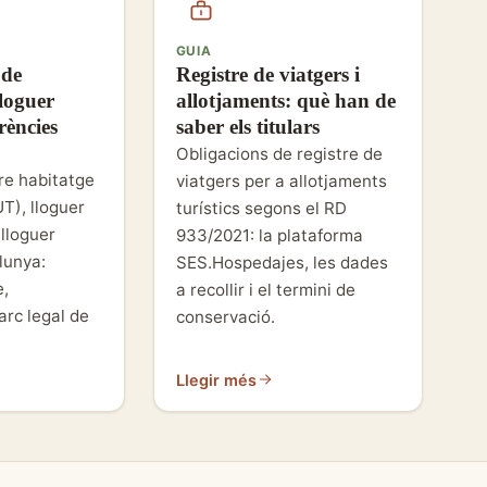
GUIA
 de
Registre de viatgers i
loguer
allotjaments: què han de
rències
saber els titulars
Obligacions de registre de
re habitatge
viatgers per a allotjaments
UT), lloguer
turístics segons el RD
lloguer
933/2021: la plataforma
lunya:
SES.Hospedajes, les dades
e,
a recollir i el termini de
arc legal de
conservació.
Llegir més