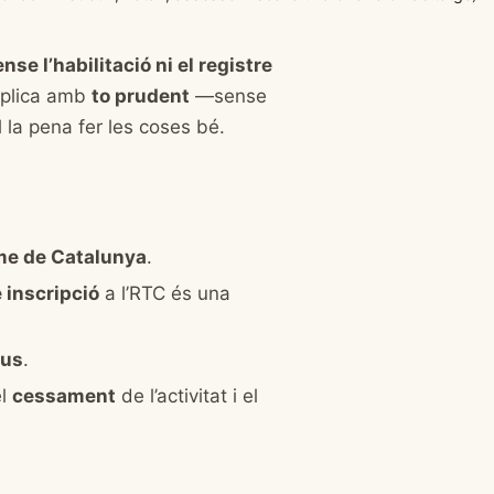
nse l’habilitació ni el registre
xplica amb
to prudent
—sense
 la pena fer les coses bé.
sme de Catalunya
.
 inscripció
a l’RTC és una
eus
.
el
cessament
de l’activitat i el