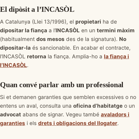
El dipòsit a l’INCASÒL
A Catalunya (Llei 13/1996), el
propietari
ha de
dipositar la fiança
a l’
INCASÒL
en un
termini màxim
(habitualment
dos mesos
des de la signatura).
No
dipositar-la
és sancionable. En acabar el contracte,
l’INCASÒL
retorna
la fiança. Amplia-ho a
la fiança i
l’INCASÒL
.
Quan convé parlar amb un professional
Si et demanen garanties que semblen excessives o no
entens un aval, consulta una
oficina d’habitatge
o un
advocat
abans de signar. Vegeu també
avaladors i
garanties
i els
drets i obligacions del llogater
.