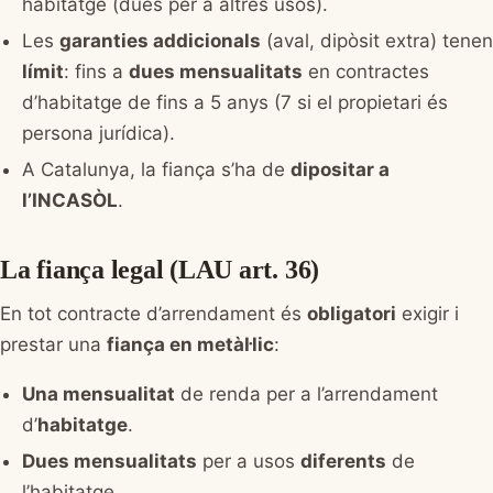
habitatge (dues per a altres usos).
Les
garanties addicionals
(aval, dipòsit extra) tenen
límit
: fins a
dues mensualitats
en contractes
d’habitatge de fins a 5 anys (7 si el propietari és
persona jurídica).
A Catalunya, la fiança s’ha de
dipositar a
l’INCASÒL
.
La fiança legal (LAU art. 36)
En tot contracte d’arrendament és
obligatori
exigir i
prestar una
fiança en metàl·lic
:
Una mensualitat
de renda per a l’arrendament
d’
habitatge
.
Dues mensualitats
per a usos
diferents
de
l’habitatge.