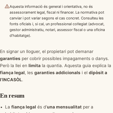
Aquesta informació és general i orientativa, no és
assessorament legal, fiscal ni financer. La normativa pot
canviar i pot variar segons el cas concret. Consulteu les
fonts oficials i, si cal, un professional col·legiat (advocat,
gestor administratiu, notari, assessor fiscal o una oficina
d'habitatge).
En signar un lloguer, el propietari pot demanar
garanties
per cobrir possibles impagaments o danys.
Però la llei en
limita
la quantia. Aquesta guia explica la
fiança legal
, les
garanties addicionals
i el
dipòsit a
l’INCASÒL
.
En resum
La
fiança legal
és d’
una mensualitat
per a